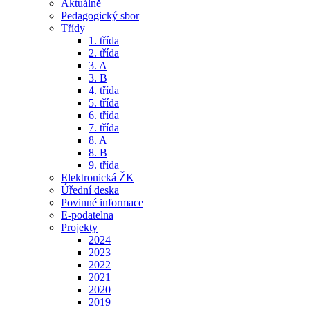
Aktuálně
Pedagogický sbor
Třídy
1. třída
2. třída
3. A
3. B
4. třída
5. třída
6. třída
7. třída
8. A
8. B
9. třída
Elektronická ŽK
Úřední deska
Povinné informace
E-podatelna
Projekty
2024
2023
2022
2021
2020
2019