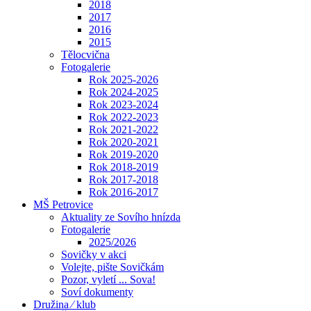
2018
2017
2016
2015
Tělocvična
Fotogalerie
Rok 2025-2026
Rok 2024-2025
Rok 2023-2024
Rok 2022-2023
Rok 2021-2022
Rok 2020-2021
Rok 2019-2020
Rok 2018-2019
Rok 2017-2018
Rok 2016-2017
MŠ Petrovice
Aktuality ze Sovího hnízda
Fotogalerie
2025/2026
Sovičky v akci
Volejte, pište Sovičkám
Pozor, vyletí ... Sova!
Soví dokumenty
Družina ⁄ klub