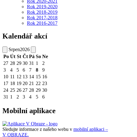
Rok 2020-2021
Rok 2019-2020
Rok 2018-2019
Rok 2017-2018
Rok 2016-2017
Kalendář akcí
Srpen
2026
Po
Út
St
Čt
Pá
So
Ne
27
28
29
30
31
1
2
3
4
5
6
7
8
9
10
11
12
13
14
15
16
17
18
19
20
21
22
23
24
25
26
27
28
29
30
31
1
2
3
4
5
6
Mobilní aplikace
Sledujte informace z našeho webu v
mobilní aplikaci –
V OBRAZE.