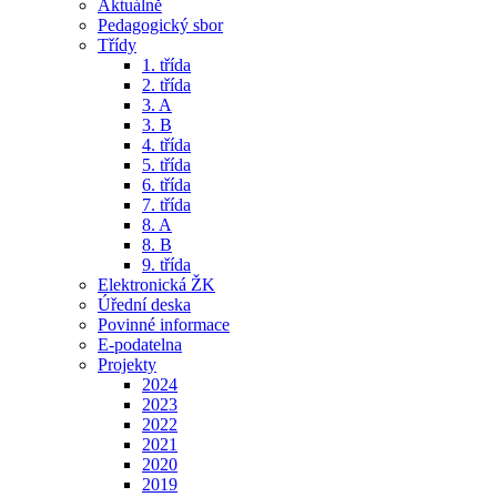
Aktuálně
Pedagogický sbor
Třídy
1. třída
2. třída
3. A
3. B
4. třída
5. třída
6. třída
7. třída
8. A
8. B
9. třída
Elektronická ŽK
Úřední deska
Povinné informace
E-podatelna
Projekty
2024
2023
2022
2021
2020
2019