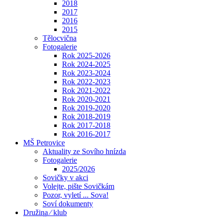
2018
2017
2016
2015
Tělocvična
Fotogalerie
Rok 2025-2026
Rok 2024-2025
Rok 2023-2024
Rok 2022-2023
Rok 2021-2022
Rok 2020-2021
Rok 2019-2020
Rok 2018-2019
Rok 2017-2018
Rok 2016-2017
MŠ Petrovice
Aktuality ze Sovího hnízda
Fotogalerie
2025/2026
Sovičky v akci
Volejte, pište Sovičkám
Pozor, vyletí ... Sova!
Soví dokumenty
Družina ⁄ klub