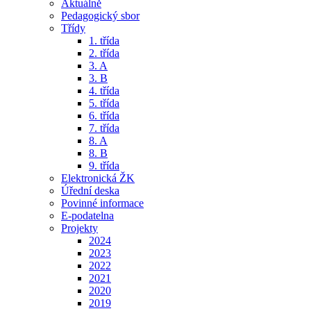
Aktuálně
Pedagogický sbor
Třídy
1. třída
2. třída
3. A
3. B
4. třída
5. třída
6. třída
7. třída
8. A
8. B
9. třída
Elektronická ŽK
Úřední deska
Povinné informace
E-podatelna
Projekty
2024
2023
2022
2021
2020
2019