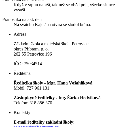
Když v srpnu naprší, tak než se oběd pojí, všecko slunce
vysuší.
Pranostika na akt. den
Na svatého Kajetána otvírá se stodol brána.
Adresa
Základní škola a mateřská škola Petrovice,
okres Příbram, p. o.
262 55 Petrovice 196
IČO: 75034514
Ředitelna
Ředitelka školy - Mgr. Hana Vošahlíková
Mobil: 727 961 131
Zástupkyně ředitelky - Ing. Šárka Hedviková
Telefon: 318 856 370
Kontakty
E-mail ředitelky základní školy: