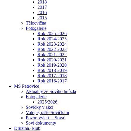
2018
2017
2016
2015
Tělocvična
Fotogalerie
Rok 2025-2026
Rok 2024-2025
Rok 2023-2024
Rok 2022-2023
Rok 2021-2022
Rok 2020-2021
Rok 2019-2020
Rok 2018-2019
Rok 2017-2018
Rok 2016-2017
MŠ Petrovice
Aktuality ze Sovího hnízda
Fotogalerie
2025/2026
Sovičky v akci
Volejte, pište Sovičkám
Pozor, vyletí ... Sova!
Soví dokumenty
Družina ⁄ klub