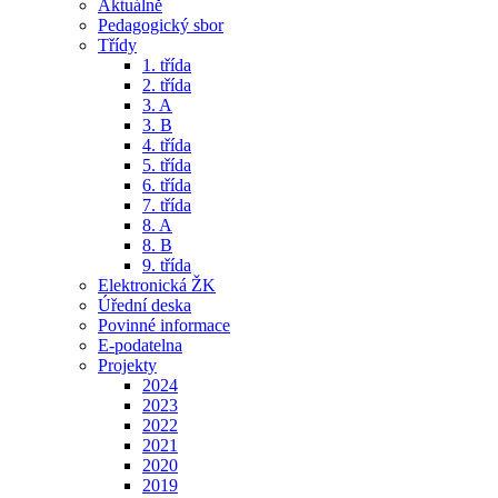
Aktuálně
Pedagogický sbor
Třídy
1. třída
2. třída
3. A
3. B
4. třída
5. třída
6. třída
7. třída
8. A
8. B
9. třída
Elektronická ŽK
Úřední deska
Povinné informace
E-podatelna
Projekty
2024
2023
2022
2021
2020
2019