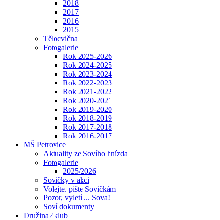
2018
2017
2016
2015
Tělocvična
Fotogalerie
Rok 2025-2026
Rok 2024-2025
Rok 2023-2024
Rok 2022-2023
Rok 2021-2022
Rok 2020-2021
Rok 2019-2020
Rok 2018-2019
Rok 2017-2018
Rok 2016-2017
MŠ Petrovice
Aktuality ze Sovího hnízda
Fotogalerie
2025/2026
Sovičky v akci
Volejte, pište Sovičkám
Pozor, vyletí ... Sova!
Soví dokumenty
Družina ⁄ klub