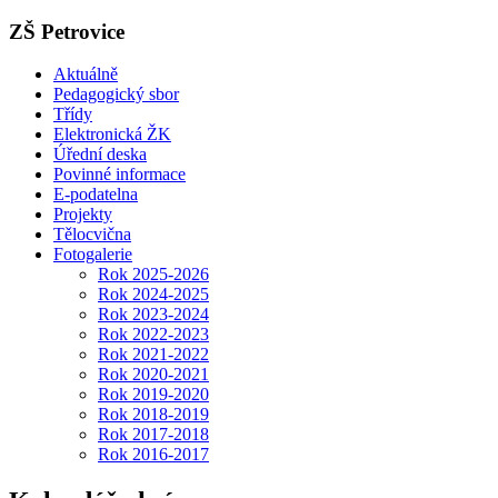
ZŠ Petrovice
Aktuálně
Pedagogický sbor
Třídy
Elektronická ŽK
Úřední deska
Povinné informace
E-podatelna
Projekty
Tělocvična
Fotogalerie
Rok 2025-2026
Rok 2024-2025
Rok 2023-2024
Rok 2022-2023
Rok 2021-2022
Rok 2020-2021
Rok 2019-2020
Rok 2018-2019
Rok 2017-2018
Rok 2016-2017