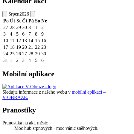
Kalendář akcí
Srpen
2026
Po
Út
St
Čt
Pá
So
Ne
27
28
29
30
31
1
2
3
4
5
6
7
8
9
10
11
12
13
14
15
16
17
18
19
20
21
22
23
24
25
26
27
28
29
30
31
1
2
3
4
5
6
Mobilní aplikace
Sledujte informace z našeho webu v
mobilní aplikaci –
V OBRAZE.
Pranostiky
Pranostika na akt. měsíc
Moc hub srpnových - moc vánic sněhových.