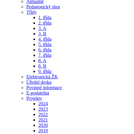
Aktuálně
Pedagogický sbor
Třídy
1. třída
2. třída
3. A
3. B
4. třída
5. třída
6. třída
7. třída
8. A
8. B
9. třída
Elektronická ŽK
Úřední deska
Povinné informace
E-podatelna
Projekty
2024
2023
2022
2021
2020
2019