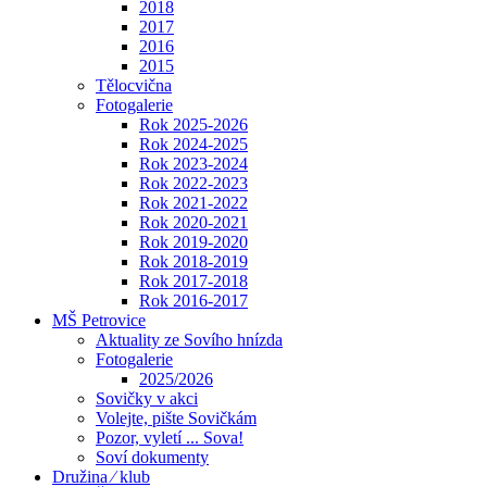
2018
2017
2016
2015
Tělocvična
Fotogalerie
Rok 2025-2026
Rok 2024-2025
Rok 2023-2024
Rok 2022-2023
Rok 2021-2022
Rok 2020-2021
Rok 2019-2020
Rok 2018-2019
Rok 2017-2018
Rok 2016-2017
MŠ Petrovice
Aktuality ze Sovího hnízda
Fotogalerie
2025/2026
Sovičky v akci
Volejte, pište Sovičkám
Pozor, vyletí ... Sova!
Soví dokumenty
Družina ⁄ klub