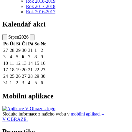
Rok 2018-2019
Rok 2017-2018
Rok 2016-2017
Kalendář akcí
Srpen
2026
Po
Út
St
Čt
Pá
So
Ne
27
28
29
30
31
1
2
3
4
5
6
7
8
9
10
11
12
13
14
15
16
17
18
19
20
21
22
23
24
25
26
27
28
29
30
31
1
2
3
4
5
6
Mobilní aplikace
Sledujte informace z našeho webu v
mobilní aplikaci –
V OBRAZE.
Pranostiky