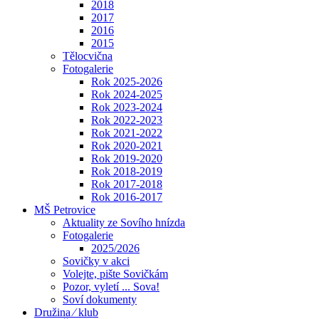
2018
2017
2016
2015
Tělocvična
Fotogalerie
Rok 2025-2026
Rok 2024-2025
Rok 2023-2024
Rok 2022-2023
Rok 2021-2022
Rok 2020-2021
Rok 2019-2020
Rok 2018-2019
Rok 2017-2018
Rok 2016-2017
MŠ Petrovice
Aktuality ze Sovího hnízda
Fotogalerie
2025/2026
Sovičky v akci
Volejte, pište Sovičkám
Pozor, vyletí ... Sova!
Soví dokumenty
Družina ⁄ klub