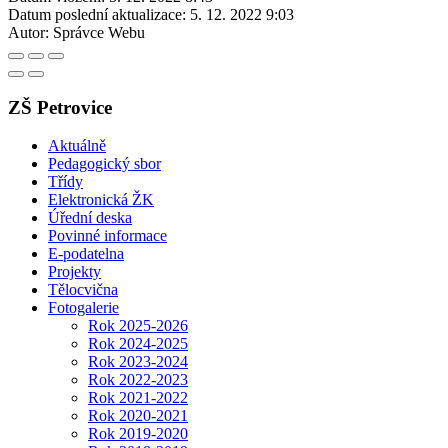
Datum poslední aktualizace:
5. 12. 2022 9:03
Autor:
Správce Webu
ZŠ Petrovice
Aktuálně
Pedagogický sbor
Třídy
Elektronická ŽK
Úřední deska
Povinné informace
E-podatelna
Projekty
Tělocvična
Fotogalerie
Rok 2025-2026
Rok 2024-2025
Rok 2023-2024
Rok 2022-2023
Rok 2021-2022
Rok 2020-2021
Rok 2019-2020