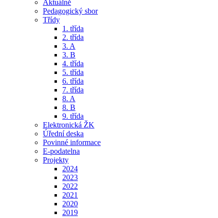
Aktuálně
Pedagogický sbor
Třídy
1. třída
2. třída
3. A
3. B
4. třída
5. třída
6. třída
7. třída
8. A
8. B
9. třída
Elektronická ŽK
Úřední deska
Povinné informace
E-podatelna
Projekty
2024
2023
2022
2021
2020
2019